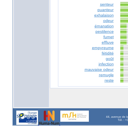
senteur
puanteur
exhalaison
odeur
émanation
pestilence
fumet
effluve
empyreume
fétidité
goût
infection
mauvaise odeur
remugle
reste
44, avenue de l
Tél. : 