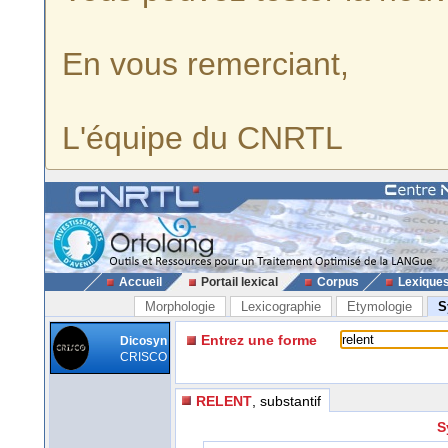
En vous remerciant,
L'équipe du CNRTL
Accueil
Portail lexical
Corpus
Lexique
Morphologie
Lexicographie
Etymologie
S
Entrez une forme
Dicosyn
CRISCO
RELENT
, substantif
S