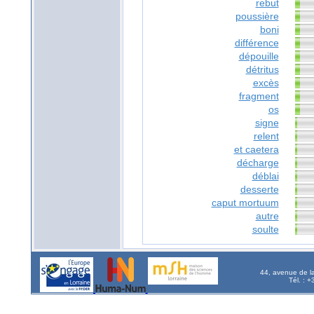
rebut
poussière
boni
différence
dépouille
détritus
excès
fragment
os
signe
relent
et caetera
décharge
déblai
desserte
caput mortuum
autre
soulte
44, avenue de l
Tél. : 