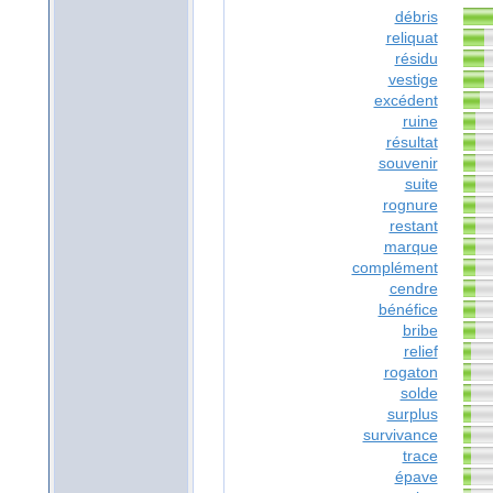
débris
reliquat
résidu
vestige
excédent
ruine
résultat
souvenir
suite
rognure
restant
marque
complément
cendre
bénéfice
bribe
relief
rogaton
solde
surplus
survivance
trace
épave