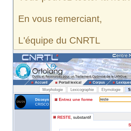
En vous remerciant,
L'équipe du CNRTL
Accueil
Portail lexical
Corpus
Lexique
Morphologie
Lexicographie
Etymologie
S
Entrez une forme
Dicosyn
CRISCO
RESTE
, substantif
S