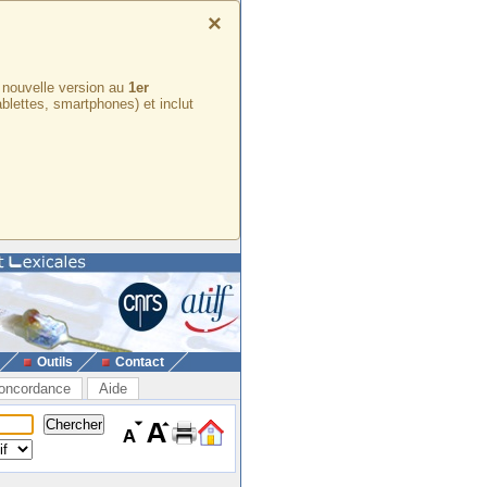
×
e nouvelle version au
1er
ablettes, smartphones) et inclut
Outils
Contact
oncordance
Aide