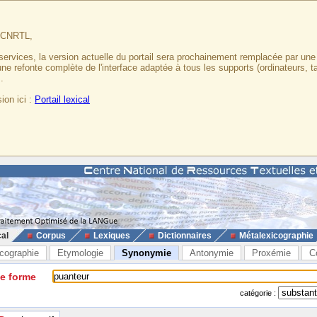
u CNRTL,
services, la version actuelle du portail sera prochainement remplacée par un
 une refonte complète de l'interface adaptée à tous les supports (ordinateurs, t
.
ion ici :
Portail lexical
cal
Corpus
Lexiques
Dictionnaires
Métalexicographie
cographie
Etymologie
Synonymie
Antonymie
Proxémie
C
ne forme
catégorie :