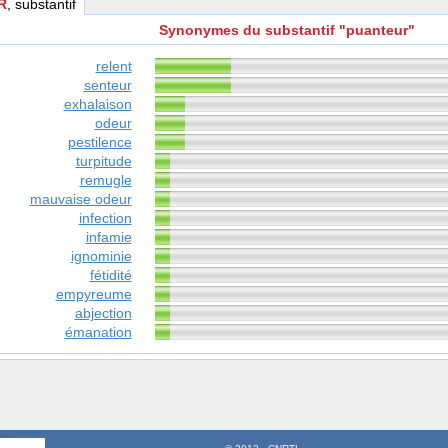
R
, substantif
Synonymes du substantif "puanteur"
relent
senteur
exhalaison
odeur
pestilence
turpitude
remugle
mauvaise odeur
infection
infamie
ignominie
fétidité
empyreume
abjection
émanation