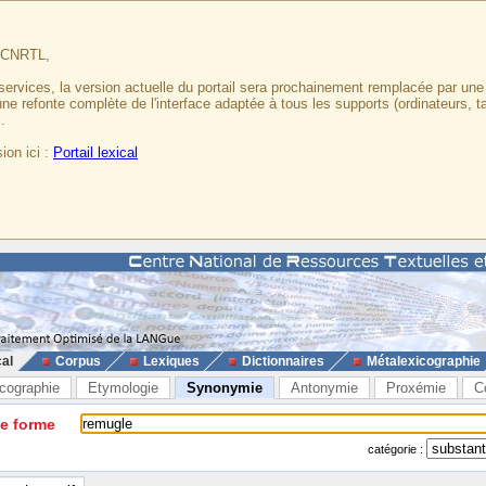
u CNRTL,
services, la version actuelle du portail sera prochainement remplacée par un
 une refonte complète de l'interface adaptée à tous les supports (ordinateurs, t
.
ion ici :
Portail lexical
cal
Corpus
Lexiques
Dictionnaires
Métalexicographie
cographie
Etymologie
Synonymie
Antonymie
Proxémie
C
ne forme
catégorie :