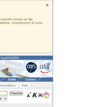
×
e nouvelle version au
1er
ablettes, smartphones) et inclut
Outils
Contact
oncordance
Aide