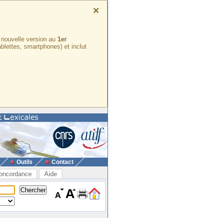
×
e nouvelle version au
1er
ablettes, smartphones) et inclut
Outils
Contact
oncordance
Aide