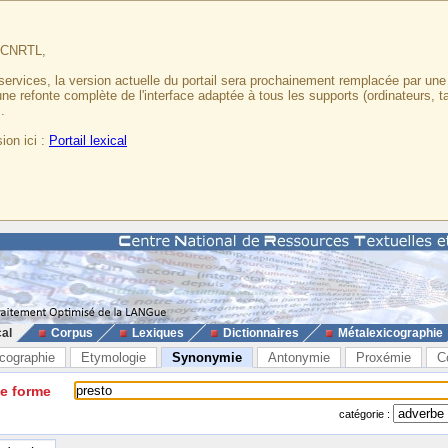
u CNRTL,
services, la version actuelle du portail sera prochainement remplacée par un
 une refonte complète de l'interface adaptée à tous les supports (ordinateurs, t
.
ion ici :
Portail lexical
cal
Corpus
Lexiques
Dictionnaires
Métalexicographie
cographie
Etymologie
Synonymie
Antonymie
Proxémie
C
ne forme
catégorie :