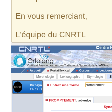
En vous remerciant,
L'équipe du CNRTL
Accueil
Portail lexical
Corpus
Lexique
Morphologie
Lexicographie
Etymologie
S
Entrez une forme
Dicosyn
CRISCO
PROMPTEMENT
, adverbe
Syno