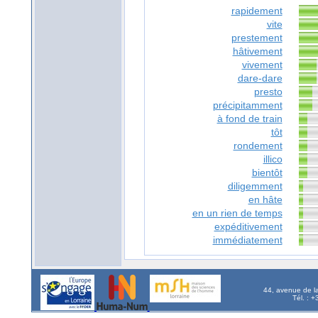
rapidement
vite
prestement
hâtivement
vivement
dare-dare
presto
précipitamment
à fond de train
tôt
rondement
illico
bientôt
diligemment
en hâte
en un rien de temps
expéditivement
immédiatement
44, avenue de l
Tél. : 