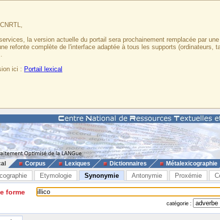
u CNRTL,
services, la version actuelle du portail sera prochainement remplacée par un
 une refonte complète de l'interface adaptée à tous les supports (ordinateurs, t
.
ion ici :
Portail lexical
cal
Corpus
Lexiques
Dictionnaires
Métalexicographie
cographie
Etymologie
Synonymie
Antonymie
Proxémie
C
ne forme
catégorie :