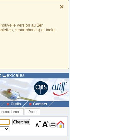
×
e nouvelle version au
1er
ablettes, smartphones) et inclut
Outils
Contact
oncordance
Aide