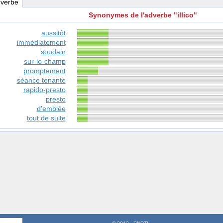
dverbe
Synonymes de l'adverbe "illico"
aussitôt
immédiatement
soudain
sur-le-champ
promptement
séance tenante
rapido-presto
presto
d'emblée
tout de suite