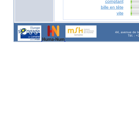
comptant
bille en tête
vite
44, avenue de l
Tél. : 