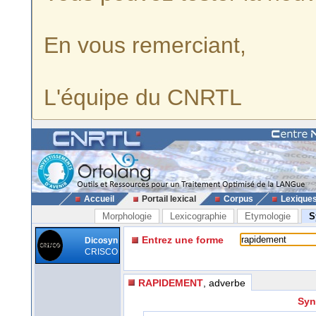
En vous remerciant,
L'équipe du CNRTL
Accueil
Portail lexical
Corpus
Lexique
Morphologie
Lexicographie
Etymologie
S
Entrez une forme
Dicosyn
CRISCO
RAPIDEMENT
, adverbe
Syn