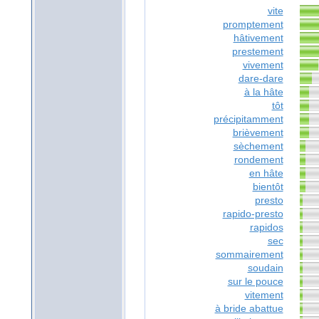
vite
promptement
hâtivement
prestement
vivement
dare-dare
à la hâte
tôt
précipitamment
brièvement
sèchement
rondement
en hâte
bientôt
presto
rapido-presto
rapidos
sec
sommairement
soudain
sur le pouce
vitement
à bride abattue