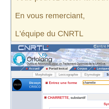
En vous remerciant,
L'équipe du CNRTL
Accueil
Portail lexical
Corpus
Lexique
Morphologie
Lexicographie
Etymologie
S
Entrez une forme
Dicosyn
CRISCO
CHARRETTE
, substantif
Syn