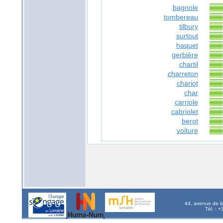
bagnole
tombereau
tilbury
surtout
haquet
gerbière
chartil
charreton
chariot
char
carriole
cabriolet
berot
voiture
44, avenue de l
Tél. : 