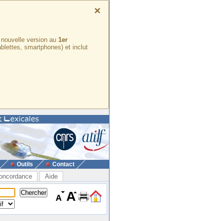
×
e nouvelle version au
1er
ablettes, smartphones) et inclut
Outils
Contact
oncordance
Aide