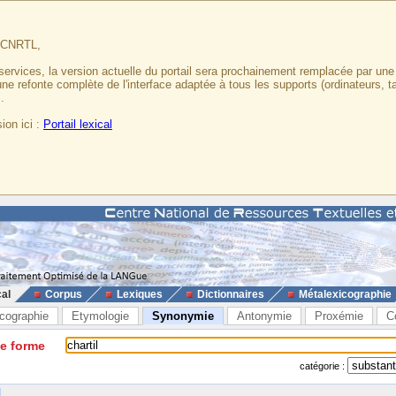
u CNRTL,
services, la version actuelle du portail sera prochainement remplacée par un
 une refonte complète de l'interface adaptée à tous les supports (ordinateurs, t
.
ion ici :
Portail lexical
cal
Corpus
Lexiques
Dictionnaires
Métalexicographie
cographie
Etymologie
Synonymie
Antonymie
Proxémie
C
ne forme
catégorie :