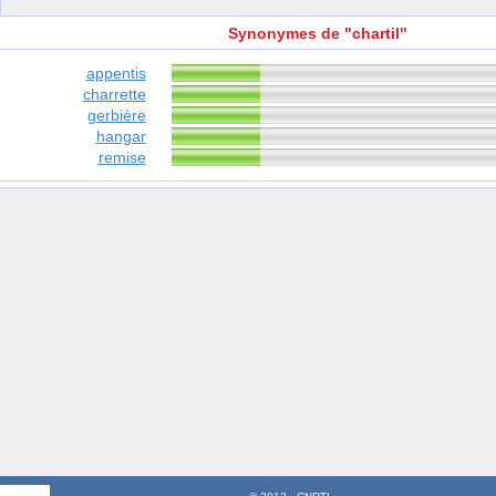
Synonymes de "chartil"
appentis
charrette
gerbière
hangar
remise