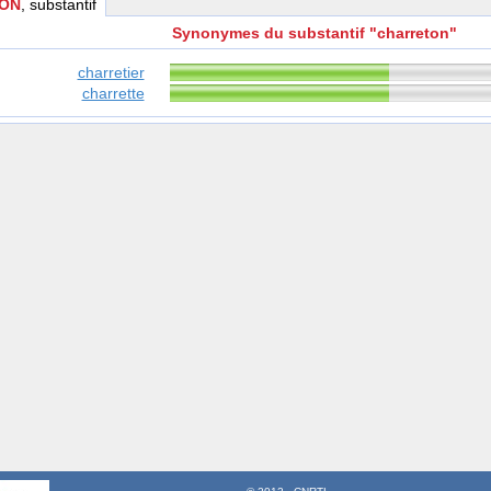
ON
, substantif
Synonymes du substantif "charreton"
charretier
charrette