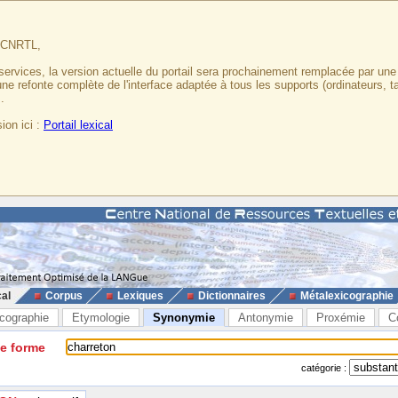
u CNRTL,
services, la version actuelle du portail sera prochainement remplacée par un
 une refonte complète de l'interface adaptée à tous les supports (ordinateurs, t
.
ion ici :
Portail lexical
cal
Corpus
Lexiques
Dictionnaires
Métalexicographie
cographie
Etymologie
Synonymie
Antonymie
Proxémie
C
ne forme
catégorie :