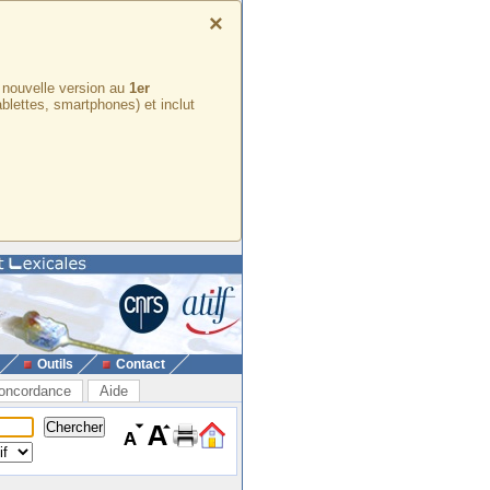
×
e nouvelle version au
1er
ablettes, smartphones) et inclut
Outils
Contact
oncordance
Aide