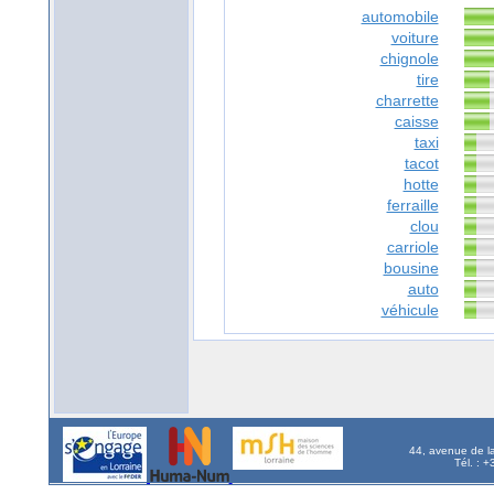
automobile
voiture
chignole
tire
charrette
caisse
taxi
tacot
hotte
ferraille
clou
carriole
bousine
auto
véhicule
44, avenue de l
Tél. : 