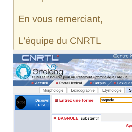
En vous remerciant,
L'équipe du CNRTL
Accueil
Portail lexical
Corpus
Lexique
Morphologie
Lexicographie
Etymologie
S
Entrez une forme
Dicosyn
CRISCO
BAGNOLE
, substantif
Sy