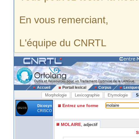
En vous remerciant,
L'équipe du CNRTL
Accueil
Portail lexical
Corpus
Lexique
Morphologie
Lexicographie
Etymologie
S
Entrez une forme
Dicosyn
CRISCO
MOLAIRE
, adjectif
S