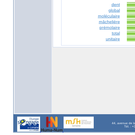
dent
global
moléculaire
mâchelière
prémolaire
total
unitaire
44, avenue de l
Tél. : 