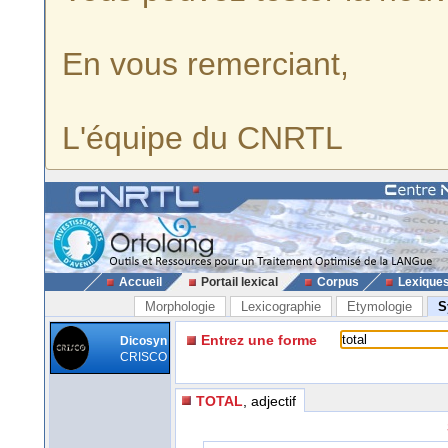
En vous remerciant,
L'équipe du CNRTL
Accueil
Portail lexical
Corpus
Lexique
Morphologie
Lexicographie
Etymologie
S
Entrez une forme
Dicosyn
CRISCO
TOTAL
, adjectif