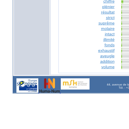
chiffre
plénier
résultat
strict
suprême
molaire
intact
illimité
fonds
exhaustif
aveugle
addition
volume
44, avenue de l
Tél. : 