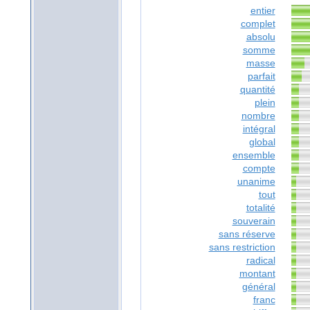
entier
complet
absolu
somme
masse
parfait
quantité
plein
nombre
intégral
global
ensemble
compte
unanime
tout
totalité
souverain
sans réserve
sans restriction
radical
montant
général
franc