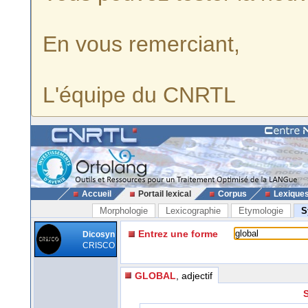
En vous remerciant,
L'équipe du CNRTL
Accueil
Portail lexical
Corpus
Lexique
Morphologie
Lexicographie
Etymologie
S
Entrez une forme
Dicosyn
CRISCO
GLOBAL
, adjectif
S