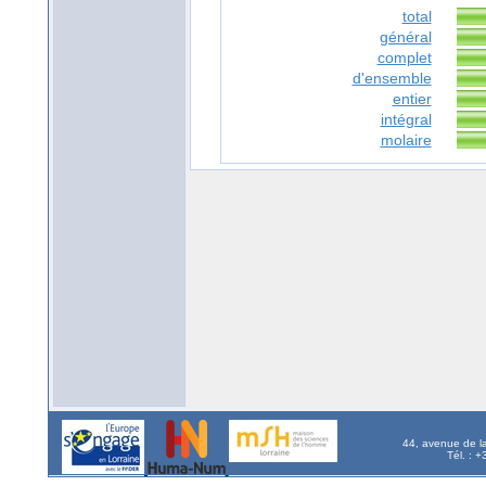
total
général
complet
d'ensemble
entier
intégral
molaire
44, avenue de l
Tél. : 