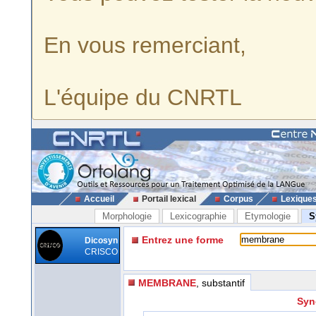
En vous remerciant,
L'équipe du CNRTL
Accueil
Portail lexical
Corpus
Lexique
Morphologie
Lexicographie
Etymologie
S
Entrez une forme
Dicosyn
CRISCO
MEMBRANE
, substantif
Syn