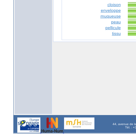
cloison
enveloppe
muqueuse
peau
pellicule
tissu
44, avenue de l
Tél. : 