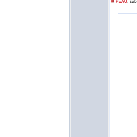
PEAU
, sub