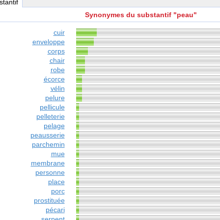
stantif
Synonymes du substantif "peau"
cuir
enveloppe
corps
chair
robe
écorce
vélin
pelure
pellicule
pelleterie
pelage
peausserie
parchemin
mue
membrane
personne
place
porc
prostituée
pécari
serpent