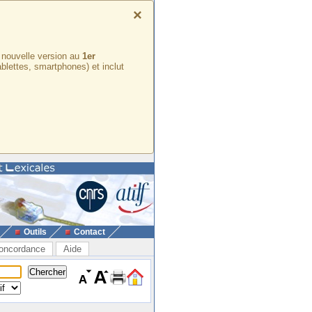
×
e nouvelle version au
1er
ablettes, smartphones) et inclut
Outils
Contact
oncordance
Aide