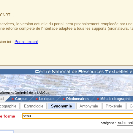
u CNRTL,
services, la version actuelle du portail sera prochainement remplacée par un
 une refonte complète de l'interface adaptée à tous les supports (ordinateurs, t
.
ion ici :
Portail lexical
cal
Corpus
Lexiques
Dictionnaires
Métalexicographie
cographie
Etymologie
Synonymie
Antonymie
Proxémie
C
ne forme
catégorie :