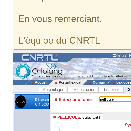
En vous remerciant,
L'équipe du CNRTL
Accueil
Portail lexical
Corpus
Lexique
Morphologie
Lexicographie
Etymologie
S
Entrez une forme
Dicosyn
CRISCO
PELLICULE
, substantif
Sy