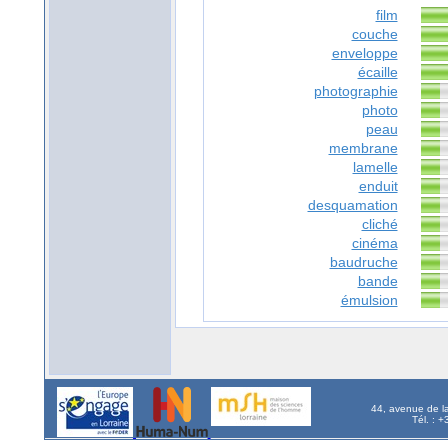
film
couche
enveloppe
écaille
photographie
photo
peau
membrane
lamelle
enduit
desquamation
cliché
cinéma
baudruche
bande
émulsion
44, avenue de l
Tél. : 