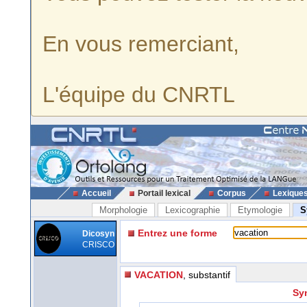
En vous remerciant,
L'équipe du CNRTL
Accueil
Portail lexical
Corpus
Lexique
Morphologie
Lexicographie
Etymologie
S
Entrez une forme
Dicosyn
CRISCO
VACATION
, substantif
Sy