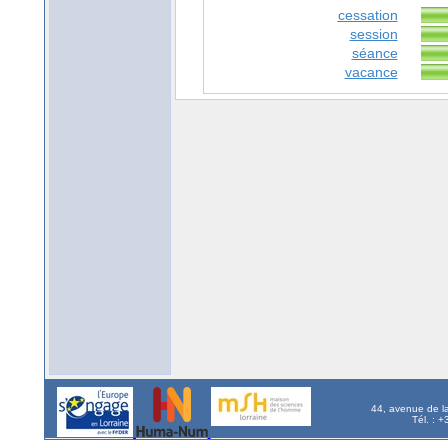
cessation
session
séance
vacance
44, avenue de l
Tél. : 