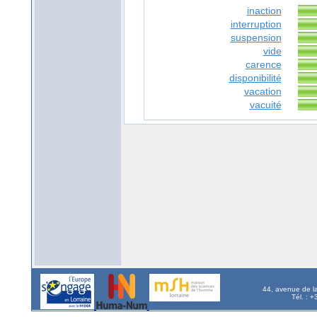
inaction
interruption
suspension
vide
carence
disponibilité
vacation
vacuité
44, avenue de l
Tél. : 