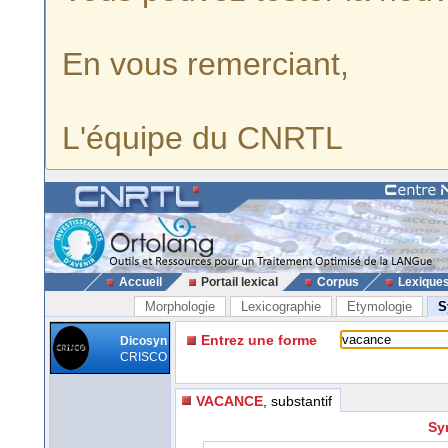
En vous remerciant,
L'équipe du CNRTL
Accueil
Portail lexical
Corpus
Lexique
Morphologie
Lexicographie
Etymologie
S
Entrez une forme
Dicosyn
CRISCO
VACANCE
, substantif
Sy