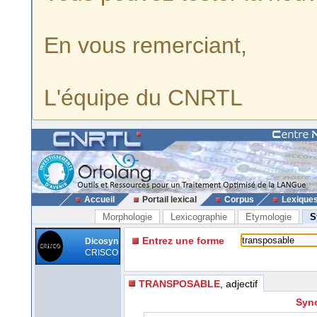
En vous remerciant,
L'équipe du CNRTL
Accueil
Portail lexical
Corpus
Lexique
Morphologie
Lexicographie
Etymologie
S
Entrez une forme
Dicosyn
CRISCO
TRANSPOSABLE
, adjectif
Syno