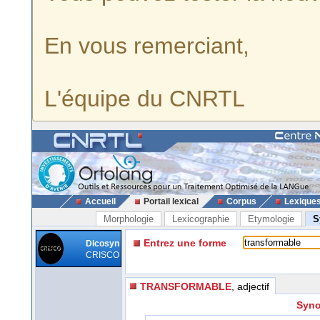
En vous remerciant,
L'équipe du CNRTL
Accueil
Portail lexical
Corpus
Lexique
Morphologie
Lexicographie
Etymologie
S
Entrez une forme
Dicosyn
CRISCO
TRANSFORMABLE
, adjectif
Syno