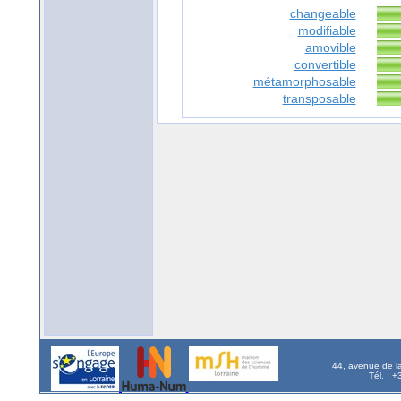
changeable
modifiable
amovible
convertible
métamorphosable
transposable
44, avenue de l
Tél. : 