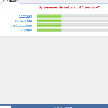
E
, substantif
Synonymes du substantif "tourisme"
camping
caravaning
cyclotourisme
voyage