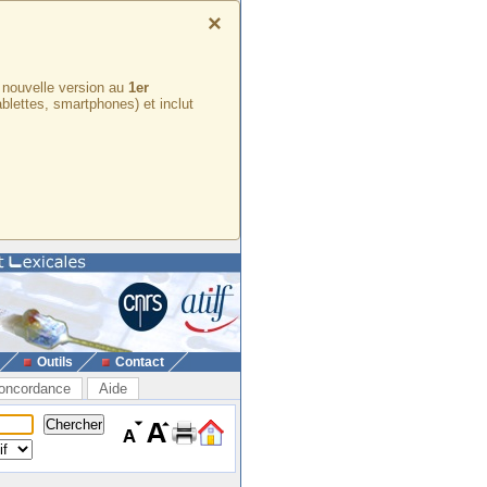
×
e nouvelle version au
1er
ablettes, smartphones) et inclut
Outils
Contact
oncordance
Aide