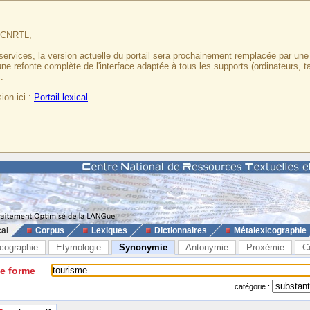
u CNRTL,
services, la version actuelle du portail sera prochainement remplacée par un
 une refonte complète de l'interface adaptée à tous les supports (ordinateurs, t
.
ion ici :
Portail lexical
cal
Corpus
Lexiques
Dictionnaires
Métalexicographie
cographie
Etymologie
Synonymie
Antonymie
Proxémie
C
ne forme
catégorie :