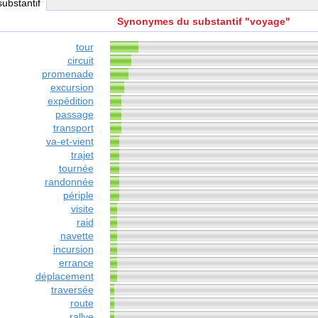
substantif
Synonymes du substantif "voyage"
tour
circuit
promenade
excursion
expédition
passage
transport
va-et-vient
trajet
tournée
randonnée
périple
visite
raid
navette
incursion
errance
déplacement
traversée
route
rallye