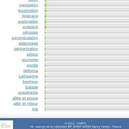
navigation
locomotion
itinéraire
exploration
croisière
odyssée
perambulation
pèlerinage
pérégrination
séjour
tourisme
exode
défonce
campagne
bonheur
balade
anesthésie
allée et venue
aller et retour
trip
© 2012 - CNRTL
44, avenue de la Libération BP 30687 54063 Nancy Cedex - France