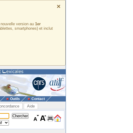
×
e nouvelle version au
1er
ablettes, smartphones) et inclut
Outils
Contact
oncordance
Aide