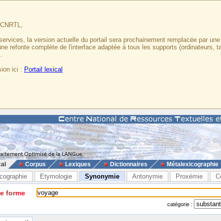
u CNRTL,
services, la version actuelle du portail sera prochainement remplacée par un
 une refonte complète de l'interface adaptée à tous les supports (ordinateurs, t
.
ion ici :
Portail lexical
cal
Corpus
Lexiques
Dictionnaires
Métalexicographie
cographie
Etymologie
Synonymie
Antonymie
Proxémie
C
ne forme
catégorie :