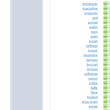
bombasin
marceline
organsin
poil
pongé
pékin
reps
satin
surah
taffetas
tussor
levantine
lampas
brocart
brosse
cellulose
cocon
crêpe
faille
fibre
foulard
gros-grain
grège