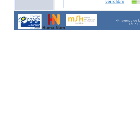
verrofibre
44, avenue de l
Tél. : 