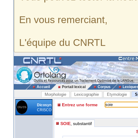
En vous remerciant,
L'équipe du CNRTL
Accueil
Portail lexical
Corpus
Lexique
Morphologie
Lexicographie
Etymologie
S
Entrez une forme
Dicosyn
CRISCO
SOIE
, substantif