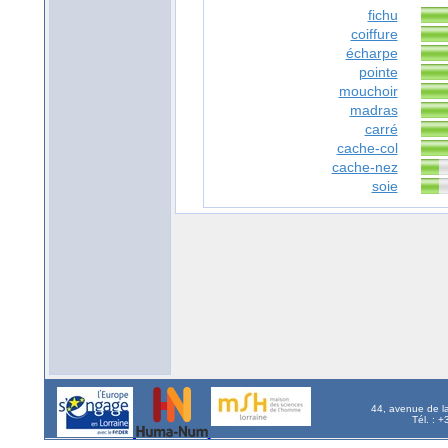
fichu
coiffure
écharpe
pointe
mouchoir
madras
carré
cache-col
cache-nez
soie
44, avenue de l
Tél. : 