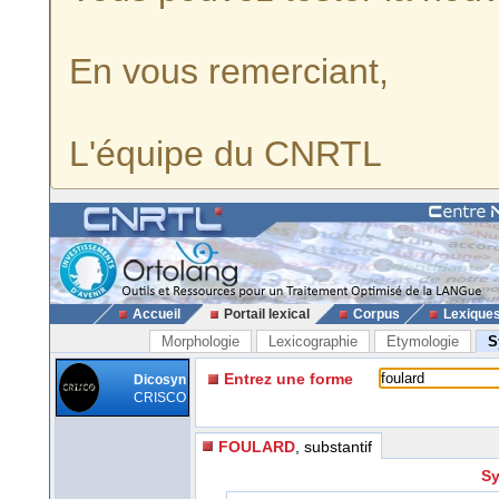
En vous remerciant,
L'équipe du CNRTL
Accueil
Portail lexical
Corpus
Lexique
Morphologie
Lexicographie
Etymologie
S
Entrez une forme
Dicosyn
CRISCO
FOULARD
, substantif
Sy