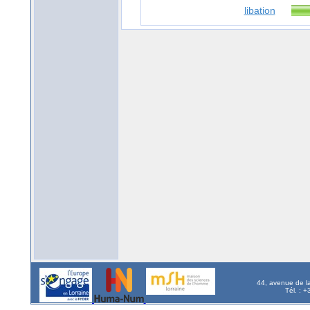
libation
44, avenue de l
Tél. : 