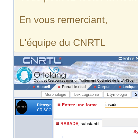
En vous remerciant,
L'équipe du CNRTL
Accueil
Portail lexical
Corpus
Lexique
Morphologie
Lexicographie
Etymologie
S
Entrez une forme
Dicosyn
CRISCO
RASADE
, substantif
Sy