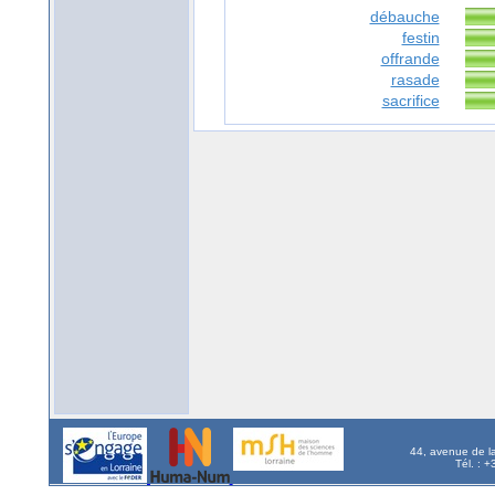
débauche
festin
offrande
rasade
sacrifice
44, avenue de l
Tél. : 