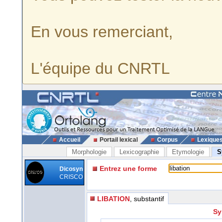
En vous remerciant,
L'équipe du CNRTL
Accueil
Portail lexical
Corpus
Lexique
Morphologie
Lexicographie
Etymologie
S
Entrez une forme
Dicosyn
CRISCO
LIBATION
, substantif
Sy