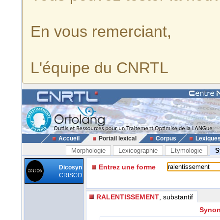
En vous remerciant,
L'équipe du CNRTL
Accueil
Portail lexical
Corpus
Lexique
Morphologie
Lexicographie
Etymologie
S
Entrez une forme
Dicosyn
CRISCO
RALENTISSEMENT
, substantif
Synon