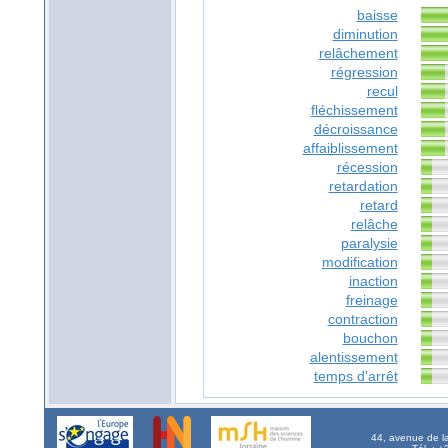
baisse
diminution
relâchement
régression
recul
fléchissement
décroissance
affaiblissement
récession
retardation
retard
relâche
paralysie
modification
inaction
freinage
contraction
bouchon
alentissement
temps d'arrêt
44, avenue de l