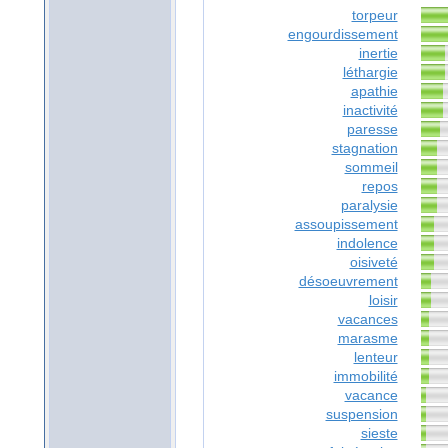
torpeur
engourdissement
inertie
léthargie
apathie
inactivité
paresse
stagnation
sommeil
repos
paralysie
assoupissement
indolence
oisiveté
désoeuvrement
loisir
vacances
marasme
lenteur
immobilité
vacance
suspension
sieste