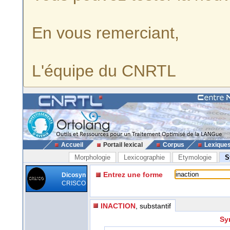
En vous remerciant,
L'équipe du CNRTL
Accueil
Portail lexical
Corpus
Lexique
Morphologie
Lexicographie
Etymologie
S
Entrez une forme
Dicosyn
CRISCO
INACTION
, substantif
Sy