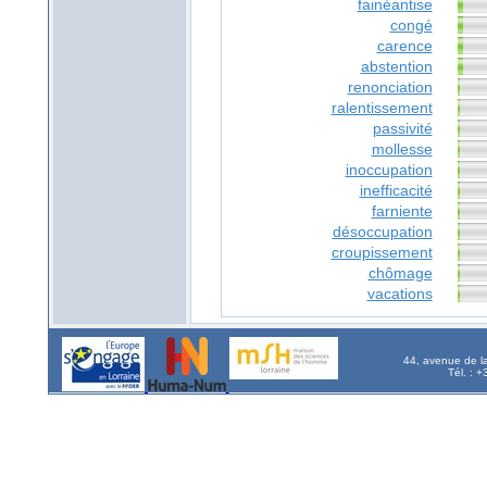
fainéantise
congé
carence
abstention
renonciation
ralentissement
passivité
mollesse
inoccupation
inefficacité
farniente
désoccupation
croupissement
chômage
vacations
44, avenue de l
Tél. : 