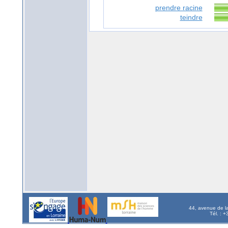
prendre racine
teindre
44, avenue de l
Tél. : 