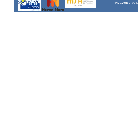
44, avenue de l
Tél. : 