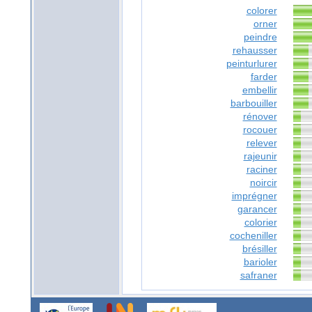
colorer
orner
peindre
rehausser
peinturlurer
farder
embellir
barbouiller
rénover
rocouer
relever
rajeunir
raciner
noircir
imprégner
garancer
colorier
cocheniller
brésiller
barioler
safraner