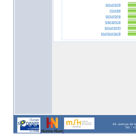
pourpré
rouge
pourpre
garance
pourprin
purpuracé
44, avenue de l
Tél. : 