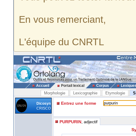
En vous remerciant,
L'équipe du CNRTL
Accueil
Portail lexical
Corpus
Lexique
Morphologie
Lexicographie
Etymologie
S
Entrez une forme
Dicosyn
CRISCO
PURPURIN
, adjectif
Sy