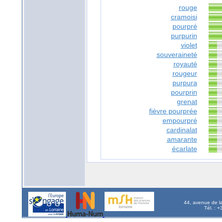
rouge
cramoisi
pourpré
purpurin
violet
souveraineté
royauté
rougeur
purpura
pourprin
grenat
fièvre pourprée
empourpré
cardinalat
amarante
écarlate
44, avenue de l
Tél. : 