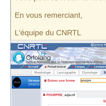
En vous remerciant,
L'équipe du CNRTL
Accueil
Portail lexical
Corpus
Lexique
Morphologie
Lexicographie
Etymologie
S
Entrez une forme
Dicosyn
CRISCO
POURPRE
, adjectif
S