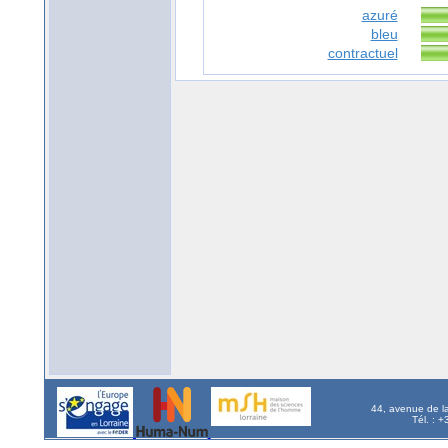
azuré
bleu
contractuel
44, avenue de l
Tél. : 