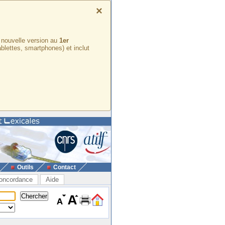
×
e nouvelle version au
1er
ablettes, smartphones) et inclut
Outils
Contact
oncordance
Aide