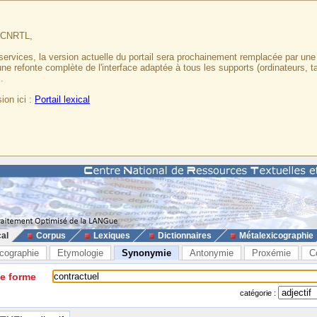
u CNRTL,
services, la version actuelle du portail sera prochainement remplacée par un
 une refonte complète de l'interface adaptée à tous les supports (ordinateurs, t
.
ion ici :
Portail lexical
cal
Corpus
Lexiques
Dictionnaires
Métalexicographie
cographie
Etymologie
Synonymie
Antonymie
Proxémie
C
ne forme
catégorie :