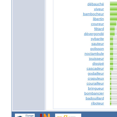
débauché
viveur
bambocheur
libertin
coureur
fêtard
dévergondé
sybarite
sauteur
polisson
noctambule
jouisseur
dissipé
cascadeur
godailleur
crapuleux
courailleur
bringueur
bombancier
badouillard
riboteur