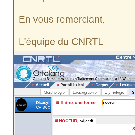
En vous remerciant,
L'équipe du CNRTL
Accueil
Portail lexical
Corpus
Lexique
Morphologie
Lexicographie
Etymologie
S
Entrez une forme
Dicosyn
CRISCO
NOCEUR
, adjectif
S