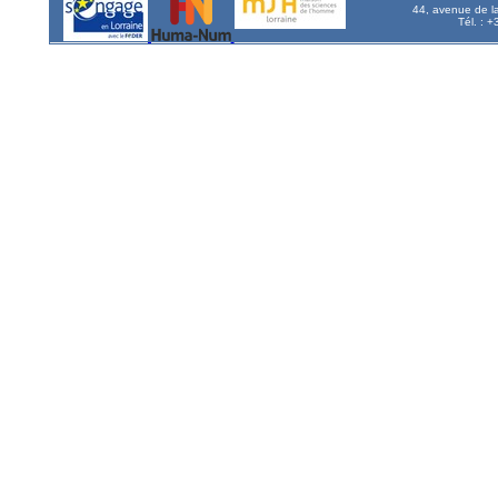
44, avenue de l
Tél. : 