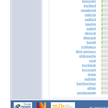
épicurien
égrillard
vagabond
relâché
paillard
gaulois
galant
dévoyé
dépravé
bandit
irréligieux
libre penseur
philosophe
roué
incrédule
incroyant
impie
esthète
bambocheur
athée
sardanapale
44, avenue de l