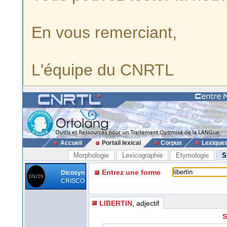
En vous remerciant,
L'équipe du CNRTL
Accueil
Portail lexical
Corpus
Lexique
Morphologie
Lexicographie
Etymologie
S
Entrez une forme
Dicosyn
CRISCO
LIBERTIN
, adjectif
S