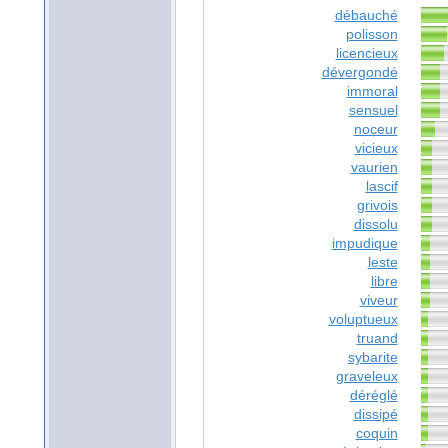
débauché
polisson
licencieux
dévergondé
immoral
sensuel
noceur
vicieux
vaurien
lascif
grivois
dissolu
impudique
leste
libre
viveur
voluptueux
truand
sybarite
graveleux
déréglé
dissipé
coquin