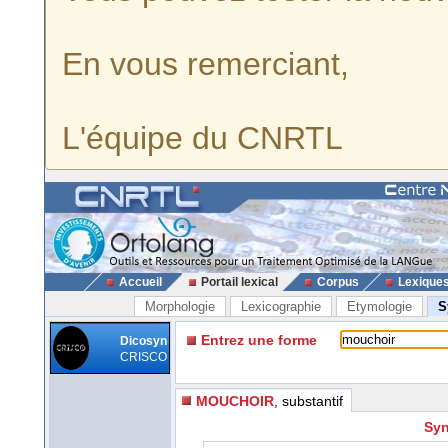
En vous remerciant,
L'équipe du CNRTL
Accueil
Portail lexical
Corpus
Lexique
Morphologie
Lexicographie
Etymologie
S
Entrez une forme
Dicosyn
CRISCO
MOUCHOIR
, substantif
Syn