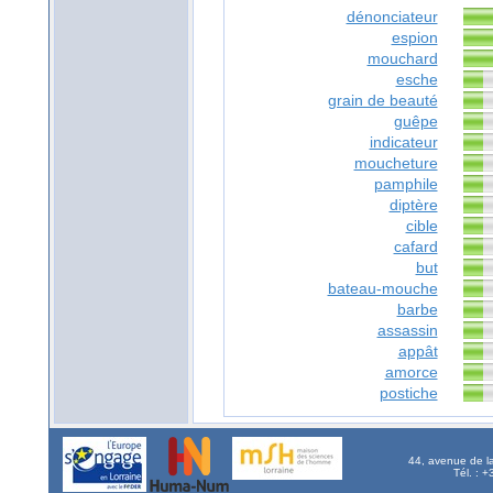
dénonciateur
espion
mouchard
esche
grain de beauté
guêpe
indicateur
moucheture
pamphile
diptère
cible
cafard
but
bateau-mouche
barbe
assassin
appât
amorce
postiche
44, avenue de l
Tél. : 