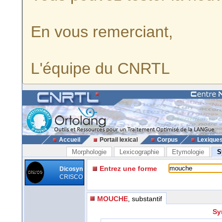
En vous remerciant,
L'équipe du CNRTL
Accueil
Portail lexical
Corpus
Lexique
Morphologie
Lexicographie
Etymologie
S
Entrez une forme
Dicosyn
CRISCO
MOUCHE
, substantif
Sy