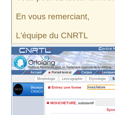
En vous remerciant,
L'équipe du CNRTL
Accueil
Portail lexical
Corpus
Lexique
Morphologie
Lexicographie
Etymologie
S
Entrez une forme
Dicosyn
CRISCO
MOUCHETURE
, substantif
Syno