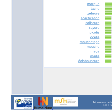
marque
tache
zébrure
scarification
salissure
rayure
picotis
ocelle
mouchetage
mouche
miroir
maille
éclaboussure
44, avenue de l
Tél. : 