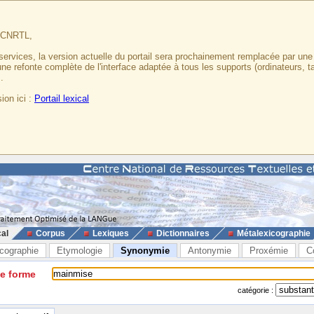
u CNRTL,
services, la version actuelle du portail sera prochainement remplacée par un
 une refonte complète de l'interface adaptée à tous les supports (ordinateurs, t
.
ion ici :
Portail lexical
cal
Corpus
Lexiques
Dictionnaires
Métalexicographie
cographie
Etymologie
Synonymie
Antonymie
Proxémie
C
ne forme
catégorie :