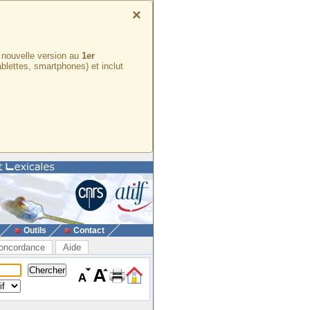
×
e nouvelle version au
1er
ablettes, smartphones) et inclut
Outils
Contact
oncordance
Aide