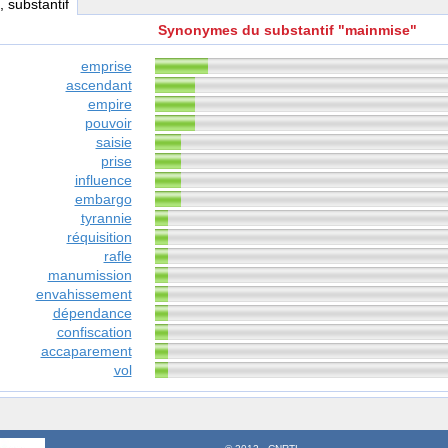
, substantif
Synonymes du substantif "mainmise"
emprise
ascendant
empire
pouvoir
saisie
prise
influence
embargo
tyrannie
réquisition
rafle
manumission
envahissement
dépendance
confiscation
accaparement
vol