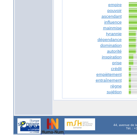
empire
pouvoir
ascendant
influence
mainmise
tyrannie
dépendance
domination
autorité
inspiration
prise
crédit
empiètement
entraînement
règne
sujétion
44, avenue de l
Tél. : 