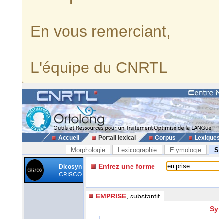
En vous remerciant,
L'équipe du CNRTL
Accueil
Portail lexical
Corpus
Lexique
Morphologie
Lexicographie
Etymologie
S
Entrez une forme
Dicosyn
CRISCO
EMPRISE
, substantif
Sy