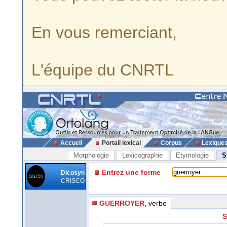
En vous remerciant,
L'équipe du CNRTL
Accueil
Portail lexical
Corpus
Lexique
Morphologie
Lexicographie
Etymologie
S
Entrez une forme
Dicosyn
CRISCO
GUERROYER
, verbe
S