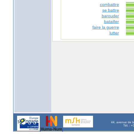
combattre
se battre
barouder
batailler
faire la guerre
lutter
44, avenue de l
Tél. : 