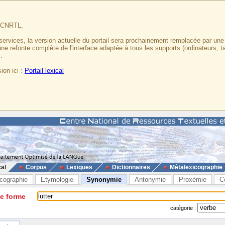
u CNRTL,
services, la version actuelle du portail sera prochainement remplacée par un
 une refonte complète de l'interface adaptée à tous les supports (ordinateurs, t
.
ion ici :
Portail lexical
cal
Corpus
Lexiques
Dictionnaires
Métalexicographie
cographie
Etymologie
Synonymie
Antonymie
Proxémie
C
ne forme
catégorie :