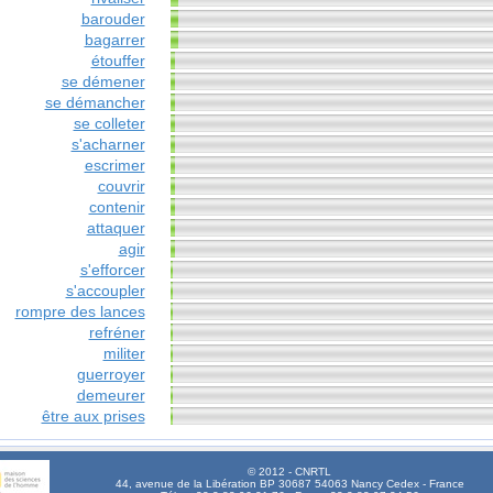
barouder
bagarrer
étouffer
se démener
se démancher
se colleter
s'acharner
escrimer
couvrir
contenir
attaquer
agir
s'efforcer
s'accoupler
rompre des lances
refréner
militer
guerroyer
demeurer
être aux prises
© 2012 - CNRTL
44, avenue de la Libération BP 30687 54063 Nancy Cedex - France