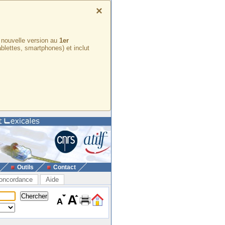
×
e nouvelle version au
1er
ablettes, smartphones) et inclut
Outils
Contact
oncordance
Aide