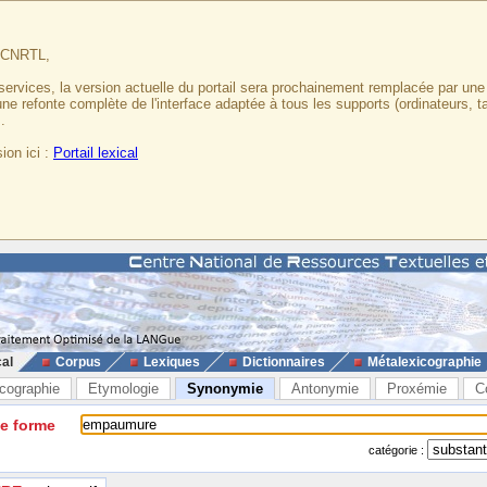
u CNRTL,
services, la version actuelle du portail sera prochainement remplacée par un
 une refonte complète de l'interface adaptée à tous les supports (ordinateurs, t
.
ion ici :
Portail lexical
cal
Corpus
Lexiques
Dictionnaires
Métalexicographie
cographie
Etymologie
Synonymie
Antonymie
Proxémie
C
ne forme
catégorie :