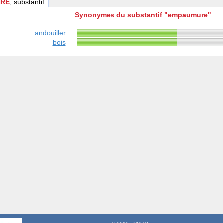
RE
, substantif
Synonymes du substantif "empaumure"
andouiller
bois