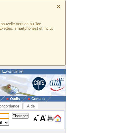
×
e nouvelle version au
1er
ablettes, smartphones) et inclut
Outils
Contact
oncordance
Aide