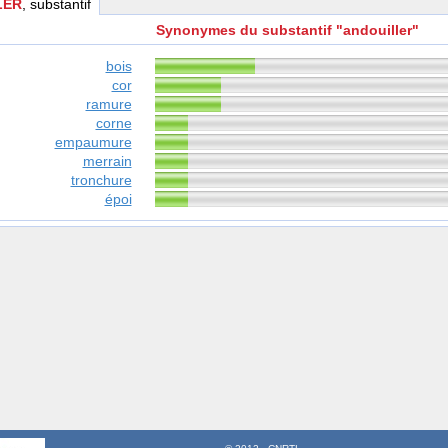
LER
, substantif
Synonymes du substantif "andouiller"
bois
cor
ramure
corne
empaumure
merrain
tronchure
époi