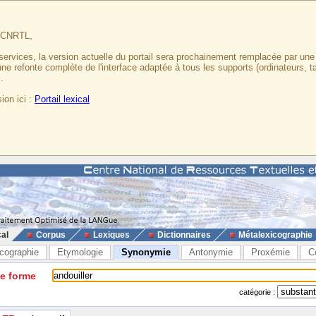
u CNRTL,
services, la version actuelle du portail sera prochainement remplacée par un
 une refonte complète de l'interface adaptée à tous les supports (ordinateurs, t
.
ion ici :
Portail lexical
cal
Corpus
Lexiques
Dictionnaires
Métalexicographie
cographie
Etymologie
Synonymie
Antonymie
Proxémie
C
ne forme
catégorie :