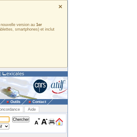
×
e nouvelle version au
1er
ablettes, smartphones) et inclut
Outils
Contact
oncordance
Aide