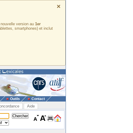
×
e nouvelle version au
1er
ablettes, smartphones) et inclut
Outils
Contact
oncordance
Aide