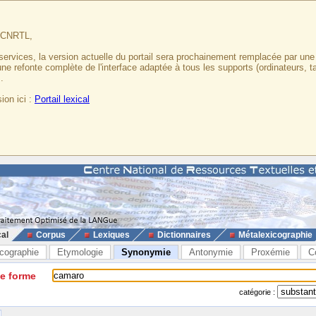
u CNRTL,
services, la version actuelle du portail sera prochainement remplacée par un
 une refonte complète de l'interface adaptée à tous les supports (ordinateurs, t
.
ion ici :
Portail lexical
cal
Corpus
Lexiques
Dictionnaires
Métalexicographie
cographie
Etymologie
Synonymie
Antonymie
Proxémie
C
ne forme
catégorie :