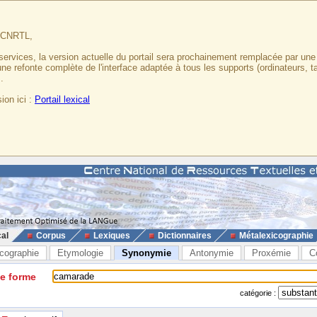
u CNRTL,
services, la version actuelle du portail sera prochainement remplacée par un
 une refonte complète de l'interface adaptée à tous les supports (ordinateurs, t
.
ion ici :
Portail lexical
cal
Corpus
Lexiques
Dictionnaires
Métalexicographie
cographie
Etymologie
Synonymie
Antonymie
Proxémie
C
ne forme
catégorie :