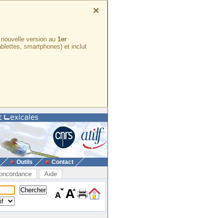
×
e nouvelle version au
1er
ablettes, smartphones) et inclut
Outils
Contact
oncordance
Aide