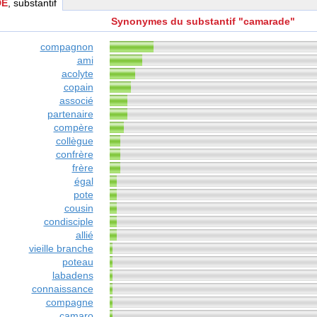
DE
, substantif
Synonymes du substantif "camarade"
compagnon
ami
acolyte
copain
associé
partenaire
compère
collègue
confrère
frère
égal
pote
cousin
condisciple
allié
vieille branche
poteau
labadens
connaissance
compagne
camaro